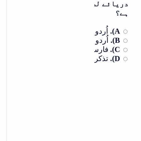
دریائے لطافت" کس چیز پر مبنی
ہے؟
اُردو رسالہ
A).
اُردو قواعد
B).
فارسی قواعد
C).
تذکرہ
D).