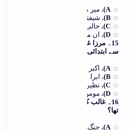
میر مہدی مجروح
A).
شیفتہ
B).
حالی
C).
ان میں سے کوئی بھی نہیں
D).
15۔ مرزا غالب نے کس مشہور استاد
سے ابتدائی کتابیں پڑھی تھیں؟
اکبر الہ آبادی
A).
ابرا ہیم ذوق
B).
نظیر اکبر آبادی
C).
مومن خاں مومن
D).
16۔ غالب کے نزدیک "فتنہ آشوب" کیا
تھا؟
جنگ آزادی
A).