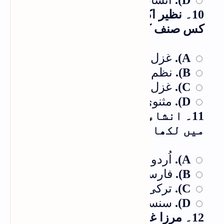
10۔ نظیر اکبر آبادی نے ذریعہ اظہار
کس صنف کو بنایا؟
غزل
A).
نظم
B).
غزل اور نظم
C).
مثنوی
D).
11۔ انشاء نے "روزنامچہ" کس زبان
میں لکھا ہے؟
اُردو
A).
فارسی
B).
ترکی
C).
سنسکرت
D).
12۔ مرزا غالب نے کس عمر میں شعر