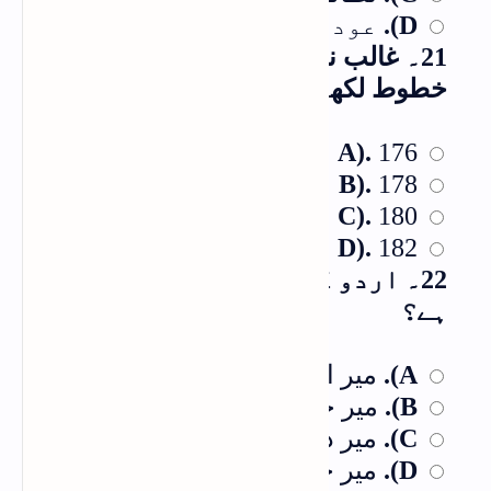
عود ہندی
D).
21۔ غالب نے کل کتنے افراد کے نام
خطوط لکھے؟
A).
176
B).
178
C).
180
D).
182
22۔ اردو کا "ہومر" کسے کہا جاتا
ہے؟
میر انیس
A).
میر خلیق
B).
میر درد
C).
میر حسن
D).