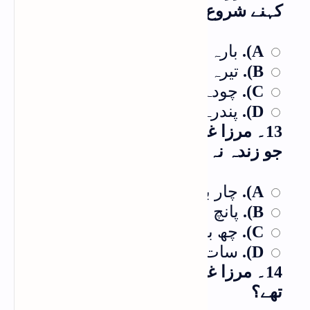
کہنے شروع کیے؟
بارہ برس
A).
تیرہ برس
B).
چودہ برس
C).
پندرہ برس
D).
13۔ مرزا غالب کی کل کتنی اولاد تھی
جو زندہ نہ رہ سکی؟
چار بچے
A).
پانچ بچے
B).
چھ بچے
C).
سات بچے
D).
14۔ مرزا غالب کے چہیتے شاگرد کون
تھے؟