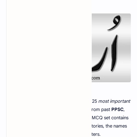
Urdu MCQs with answers set 6
contain 25
most important
& repeated Urdu MCQs
which are taken from past
PPSC
,
FPSC
, and
CSS
exams papers. This Urdu MCQ set contains
MCQs related to different Urdu poet's histories, the names
of their books, and their personal life matters.