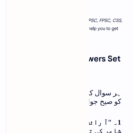
If you are currently preparing any
NTS, PPSC, FPSC, CSS,
and PMS
exam tests then it will definitely help you to get
maximum marks in the Urdu portion.
Urdu MCQs With Answers Set
6
ہر سوال کی آپشنز پر کلک کرنے سے آپ
کو صیح جواب مل جائے گا
1۔ "آ رائش معشوق" کس ایہام گو
شاعر کی تصنیف ہے؟