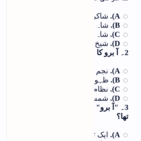
شاکر ناجی
A).
شاہ حاتم
B).
شاہ مبارک آبرو
C).
شیخ شرف الدین مضمون
D).
2۔ آ برو کا اصل نام کیا تھا؟
نجم الدین
A).
ظہورالدین
B).
نظام الدین
C).
شمس الدین
D).
3۔ "آ برو" میں کونسا جسمانی نقص
تھا؟
ایک ٹانگ سے محروم تھا
A).