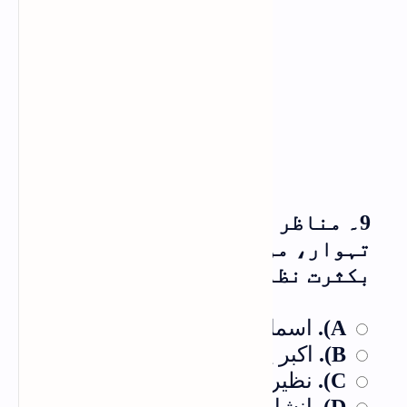
9۔ مناظر قدرت، ہندو مسلم مذہبی
تہوار، موسموں اور پرندوں پر
بکثرت نظمیں کس نے لکھی ہیں؟
اسماعیل میرٹھی
A).
اکبر اِلہ آبادی
B).
نظیر اکبر آبادی
C).
انشاء
D).