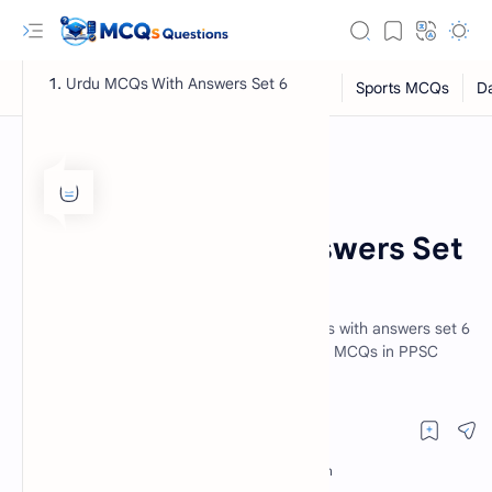
Urdu MCQs With Answers Set 6
Urdu MCQs
Home
Urdu MCQs With Answers Set
6
PPSC Urdu MCQs with answers, Urdu MCQs with answers set 6
RTL Mode
contain 25 important & most repeated Urdu MCQs in PPSC
which are taken from past papers.
Rich Results Test
PageSpeed Insights