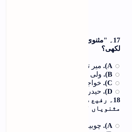
17۔ "مثنوی دریائے عشق" کس نے
لکھی؟
میر تقی میر
A).
ولی دکنی
B).
خواجہ میر درد
C).
حیدر علی آتش
D).
18۔ رفیع سودا نے کل کتنی
مثنویاں لکھی ہیں؟
چوبیس
A).