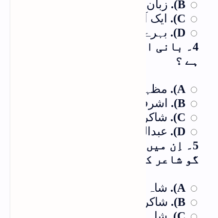
زبان میں لکنت تھی
B).
ایک آنکھ سے معذور تھے
C).
بہرے تھے
D).
4۔ بانی ایہام گوئی کسے کہا جاتا
ہے ؟
مظہر جان جاناں
A).
اشرف علی فعال
B).
شاکر ناجی
C).
عبدالحئ تاباں
D).
5۔ اِن میں سے کونسا شاعر ایہام
گو شاعر کہلاتا ہے؟
شاہ مبارک آبرو
A).
شاکر ناجی
B).
شاہ حاتم
C).