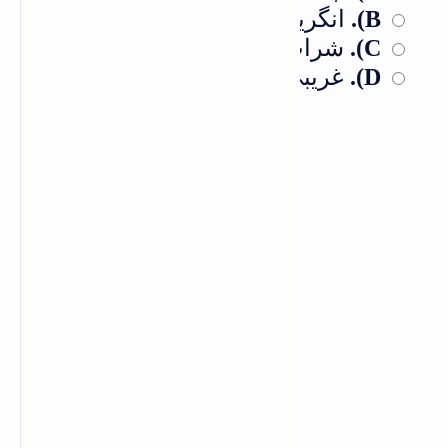
انگریز حکومت
B).
شراب
C).
غریبی و لاچاری
D).