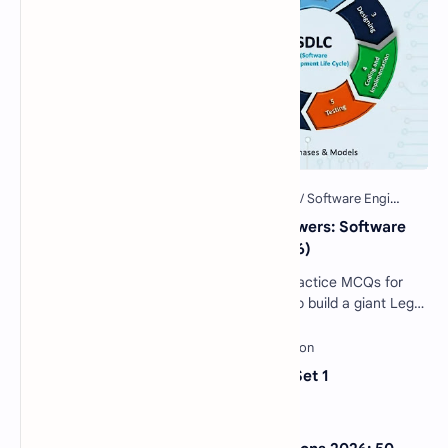
40 Essential SDLC MCQs with Answers: Software
Development Life Cycle Quiz (2026)
Software Engineering SDLC Quiz: 40 Practice MCQs for
Interviews & Exams Imagine you want to build a giant Lego
castle. You wouldn't just sta…
Sentence Completion Test MCQs Set 1