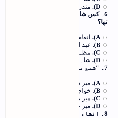
مندرجہ بالا تمام
D).
6۔ کس شاعر کا اصل نام شمس الدین
تھا؟
انعام اللّٰہ خاں یقین
A).
عبد الحئی تاباں
B).
مظہر جان جاناں
C).
شاہ حاتم
D).
7۔ "شمع محفل" کس کی تصنیف ہے؟
میر تقی میر
A).
خواجہ میر درد
B).
میر محمد سوز
C).
میر حسن
D).
8۔ انشاء اللہ خاں انشاء کی "