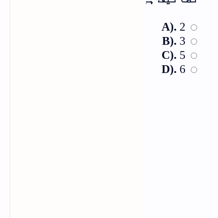
A).
2
B).
3
C).
5
D).
6