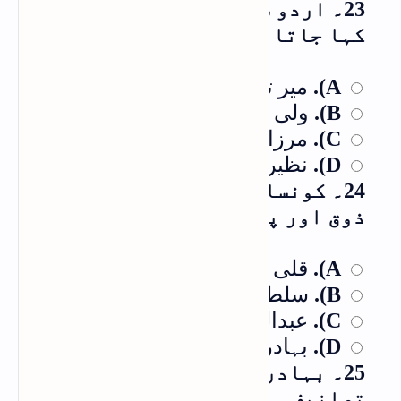
23۔ اردو شاعری کا شیکسپیئر کسے
کہا جاتا ہے؟
میر تقی میر
A).
ولی دکنی
B).
مرزا غالب
C).
نظیر اکبر آبادی
D).
24۔ کونسا بادشاہ شاہ نصیر قلی،
ذوق اور پھرغالب کا شاگرد ہوا؟
قلی قطب شاہ
A).
سلطان محمد قطب شاہ
B).
عبداللہ قطب شاہ
C).
بہادرشاہ ظفر
D).
25۔ بہادر شاہ ظفر کی کتنی
تصانیف ہیں؟