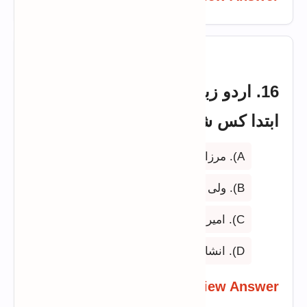
16. اردو زبان میں گیت نگاری کی
ابتدا کس شاعر نے کی؟
A). مرزا رفیع سودا
B). ولی دکنی
C). امیر خسرو
D). انشاء اللہ خاں انشا
View Answer