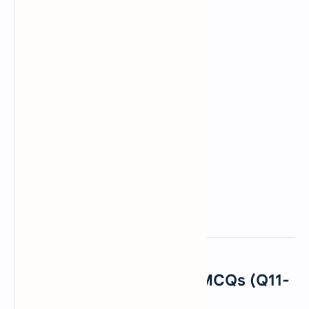
Poetry & Literary Forms MCQs (Q11-
20)