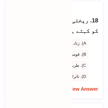
18. ریختی کس انداز کی شاعری
کو کہتے ہیں؟
A). زنانہ (عورتوں کی زبان میں)
B). قومی
C). طربیہ
D). تاثراتی
View Answer