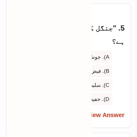
5. "جنگل کی شہزادی" کس کی نظم
ہے؟
A). جوش ملیح آبادی
B). فیض احمد فیض
C). سلیم کوثر
D). حفیظ جالندھری
View Answer