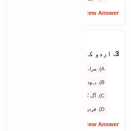
View Answer
3. اردو کا پہلا ناول کون سا ہے؟
A). مراۃ العروس
B). یہودی کی لڑکی
C). آگ کا دریا
D). فردوسِ بریں
View Answer