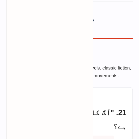
Famous Novels & Literary
Movements (Q21-30)
NOVELS & MOVEMENTS
Test your knowledge on landmark Urdu novels, classic fiction,
origin of genre styles, and historical literary movements.
21. "آگ کا دریا" کس کا ناول
ہے؟