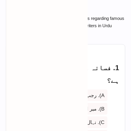
This section features fundamental questions regarding famous
Urdu prose, early novels, and pioneering writers in Urdu
literature.
1. فسانہ عجائب کا خالق کون
ہے؟
A). رجب علی بیگ سرور
B). میر امن دہلوی
C). نہال چند لاہوری