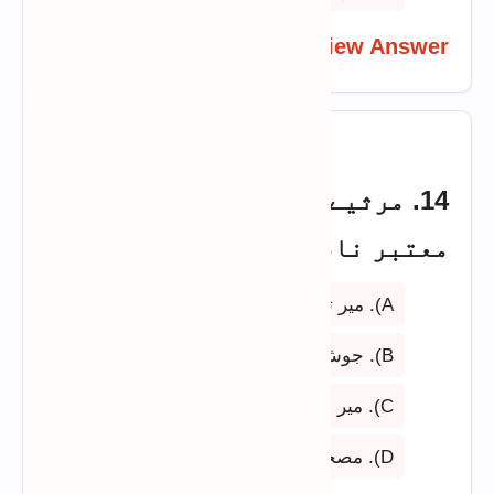
View Answer
14. مرثیے کے حوالے سے سب سے
معتبر نام کون سا ہے؟
A). میر تقی میر
B). جوش ملیح آبادی
C). میر انیس
D). مصحفی