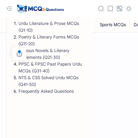
Urdu Literature & Prose MCQs
(Q1-10)
Poetry & Literary Forms MCQs
(Q11-20)
Famous Novels & Literary
Movements (Q21-30)
PPSC & FPSC Past Papers Urdu
MCQs (Q31-40)
NTS & CSS Solved Urdu MCQs
(Q41-50)
Frequently Asked Questions
RTL Mode
Rich Results Test
PageSpeed Insights