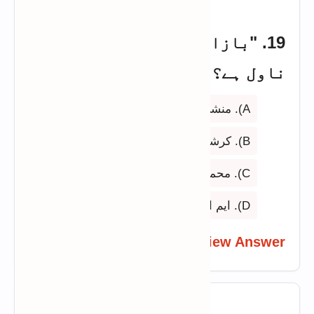
19. "بازارِ حسن" کس کا مشہور
ناول ہے؟
A). منشی پریم چند
B). کرشن چندر
C). محمد مہدی
D). ایم اسلم
View Answer