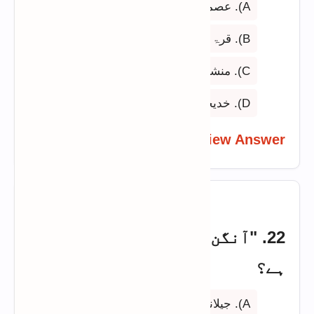
A). عصمت چغتائی
B). قرۃ العین حیدر
C). منشی پریم چند
D). خدیجہ مستور
View Answer
22. "آنگن" کس کا مشہور ناول
ہے؟
A). جیلانی بانو