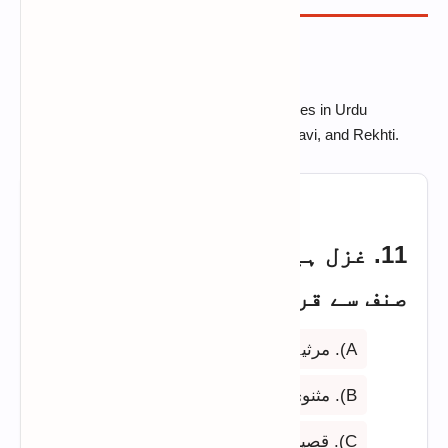
ASNAF-E-ADAB & POETRY
Explore fundamental terms and poetic genres in Urdu
literature, including Ghazal, Marsiya, Masnavi, and Rekhti.
11. غزل ہیئت کے اعتبار سے کس
صنف سے قریب تر ہے؟
A). مرثیہ
B). مثنوی
C). قصیدہ