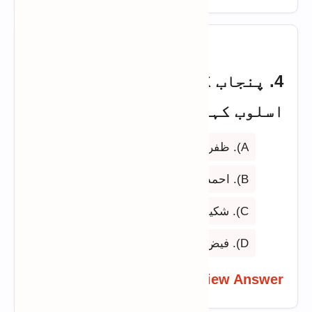
4. پنجاب کے کس شاعر کو صاحبِ
اسلوب کہتے ہیں؟
A). ظفر اقبال
B). احمد ندیم قاسمی
C). شکیب جلالی
D). فیض احمد فیض
View Answer