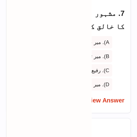
7. مشہور مثنوی "سحر البيان"
کا خالق کون ہے؟
A). میر حسن
B). میر تقی میر
C). رفیع سودا
D). میر درد
View Answer