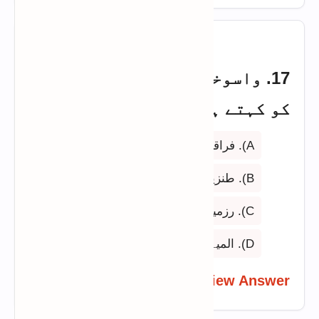
17. واسوخت کس انداز کی شاعری
کو کہتے ہیں؟
A). فراقیہ
B). طنزیہ / بیزاری کا اظہار
C). رزمیہ
D). المیہ
View Answer