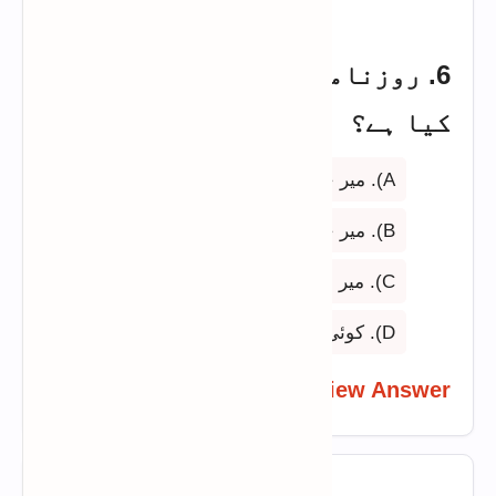
6. روزنامہ جنگ کے بانی کا نام
کیا ہے؟
A). میر جاوید الرحمٰن
B). میر خلیل الرحمٰن
C). میر شکیل الرحمٰن
D). کوئی بھی نہیں
View Answer