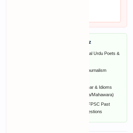
2026
Updated
📚 What You Will Learn in This Quiz
✔ Urdu Prose & Novel
✔ Classical Urdu Poets &
History
Works
✔ Asnaf-e-Shairi
✔ Urdu Journalism
(Marsiya, Masnavi)
History
✔ Famous Books &
✔ Grammar & Idioms
Authors
(Rozmarra/Mahawara)
✔ Literary Movements &
✔ PPSC/FPSC Past
Tehreek
Paper Questions