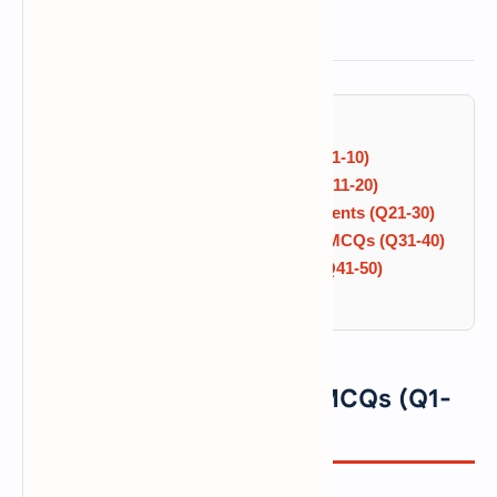
Table of Contents
Urdu Literature & Prose MCQs (Q1-10)
Poetry & Literary Forms MCQs (Q11-20)
Famous Novels & Literary Movements (Q21-30)
PPSC & FPSC Past Papers Urdu MCQs (Q31-40)
NTS & CSS Solved Urdu MCQs (Q41-50)
Frequently Asked Questions
Urdu Literature & Prose MCQs (Q1-
10)
URDU PROSE & NOVELS