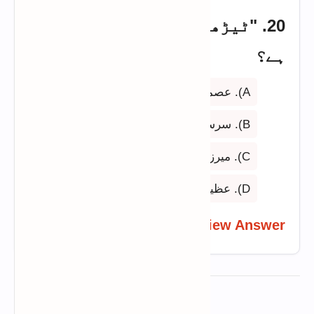
20. "ٹیڑھی لکیر" کس کی تصنیف
ہے؟
A). عصمت چغتائی
B). سرسید احمد خان
C). میرزا ادیب
D). عظیم بیگ چغتائی
View Answer
ADVERTISEMENT