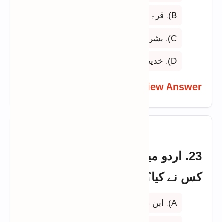
B). قرۃ العین حیدر
C). بشریٰ رحمن
D). خدیجہ مستور
View Answer
23. اردو میں جاسوسی ناول کا آغاز
کس نے کیا؟
A). ابن صفی