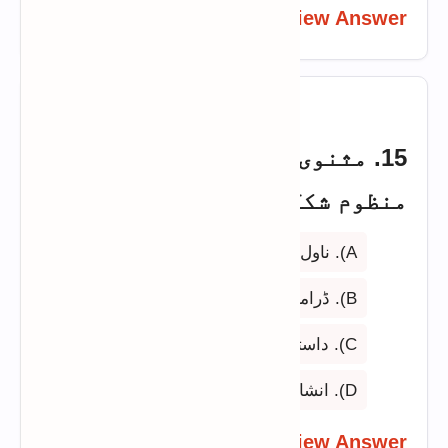
View Answer
15. مثنوی کس نثری صنف کی
منظوم شکل ہے؟
A). ناول
B). ڈرامہ
C). داستان
D). انشائیہ
View Answer