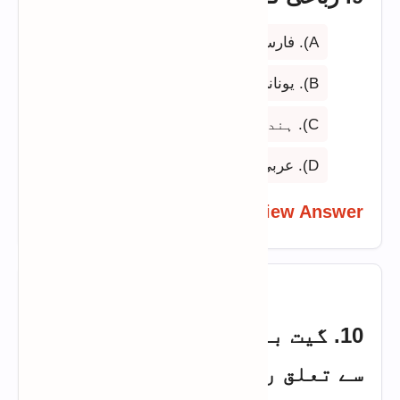
A). فارسی
B). یونانی
C). ہندی
D). عربی
View Answer
10. گیت بنیادی طور پر کس زبان
سے تعلق رکھتا ہے؟