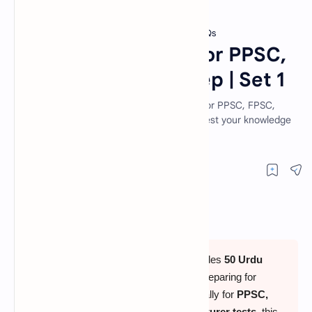
FPSC Urdu MCQs
PPSC Urdu MCQs
Home
Top 50 Urdu MCQs for PPSC,
FPSC & CSS Test Prep | Set 1
Practice top 50 Urdu MCQs with answers for PPSC, FPSC,
CSS, Lecturer, and PMS test preparation. Test your knowledge
with complete answer keys online!
This comprehensive practice set provides
50 Urdu
MCQs with answers
for candidates preparing for
competitive exams. Designed specifically for
PPSC,
FPSC, NTS, CSS, Educator, and Lecturer tests
, this