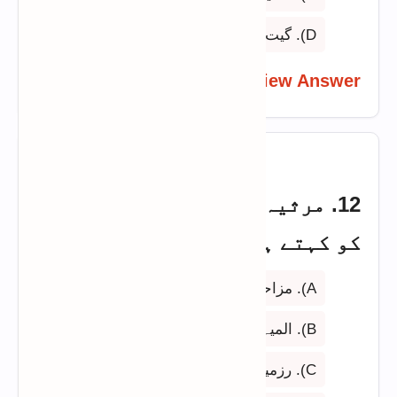
D). گیت
View Answer
12. مرثیہ کس نوعیت کی شاعری
کو کہتے ہیں؟
A). مزاحیہ
B). المیہ
C). رزمیہ