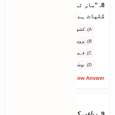
8. "ماہِ تمام" کس شاعرہ کی
کلیات ہے؟
A). کشور ناہید
B). پروین شاکر
C). فہمیدہ ریاض
D). نوشی گیلانی
View Answer
9. رباعی کس ادب سے آئی؟