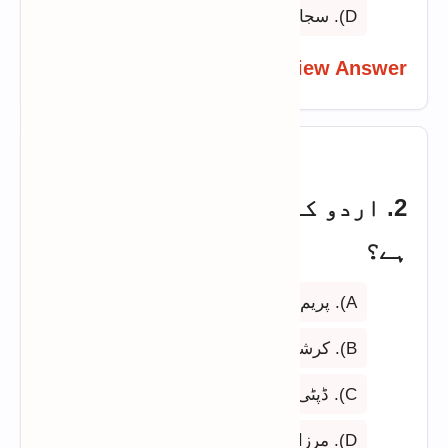
D). سجاد حیدر یلدرم
View Answer
2. اردو کا پہلا ناول نگار کون
ہے؟
A). پریم چند
B). کرشن چندر
C). ڈپٹی نذیر احمد
D). مرزا غالب