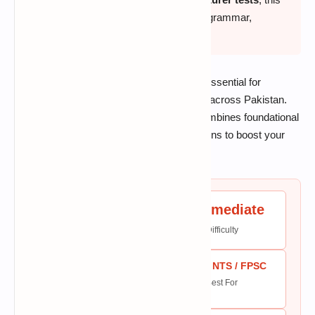
guide covers essential Urdu literature, grammar,
famous novels, and poetry history.
Mastering Urdu literature and grammar is essential for
securing high marks in competitive testing across Pakistan.
This curated set of 50 solved questions combines foundational
questions with authentic past paper questions to boost your
test score.
Intermediate
50
Difficulty
Questions
PPSC / NTS / FPSC
20 min
Best For
Est. Time