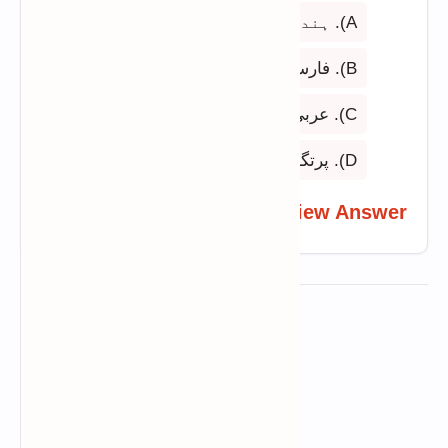
A). ہندی
B). فارسی
C). عربی
D). پرتگالی
View Answer
ADVERTISEMENT