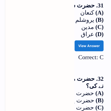
31. حضرت شعیب کا وطن کو نسا تھا؟
(A)
کنعان
(B)
یروشلم
(C)
مدین
(D)
عراق
View Answer
Correct: C
32. حضرت موسیٰ کی دینی تربیت کس
نے کی؟
(A)
حضرت صالح علیہ السلام
(B)
حضرت یحییٰ علیہ السلام
(C)
حضرت شعیب علیہ السلام