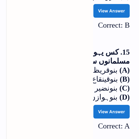
View Answer
Correct: B
15. کس یہودی قبیلے نےغزوہ خندق میں
مسلمانوں سے بدعہدی کی؟
(A)
بنوقریظہ
(B)
بنوقینقاع
(C)
بنونضیر
(D)
بنوہوازن
View Answer
Correct: A