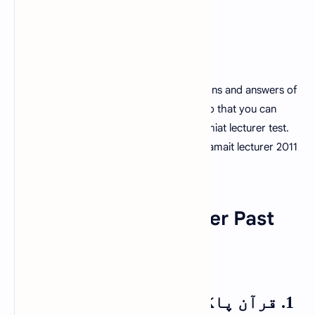
In this post we have shared all the questions and answers of
PPSC Islamiat Lecturer 2011 past paper
so that you can
prepare well for the upcoming PPSC Islamiat lecturer test.
All the questions and answers of PPSC islamait lecturer 2011
are genuine and fully solved.
PPSC Islamiat Lecturer Past
Papers 2011
1. قرآن پاک کی کس سورۃ میں کا