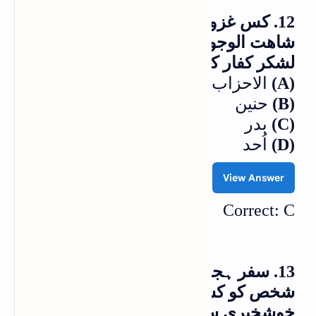
12. کس غزوہ میں نبی کریمؐ نے ”
شاھت الوجوہ“ کہہ کر مٹھی بھر مٹی
لشکر کفار کی طرف پھینکی؟
(A)
الاحزاب
(B)
حنین
(C)
بدر
(D)
اُحد
View Answer
Correct: C
13. سفر ہجرت میں نبی کریمؐ نے کس
شخص کو کسریٰ کے کنگن پہنائے جانے کی
خوشخبری سنائی؟