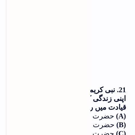
21. نبی کریم صلى الله عليه وسلم نے
اپنی زندگی کا آ خری لشکر کس کی
قیادت میں روانہ کرنے کا حکم دیا؟
(A)
حضرت زید بن حارثہؓ
(B)
حضرت ابوموسیٰ الشعریؓ
(C)
حضرت اسامہ بن زیدؓ