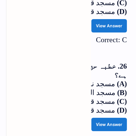
(C)
مسجد قباء
(D)
مسجد قبلتین
View Answer
Correct: C
26. خطبہ حج کس مسجد میں دیا جاتا
ہے؟
(A)
مسجد نمرہ
(B)
مسجد الحرام
(C)
مسجد قرطبہ
(D)
مسجد قباء
View Answer