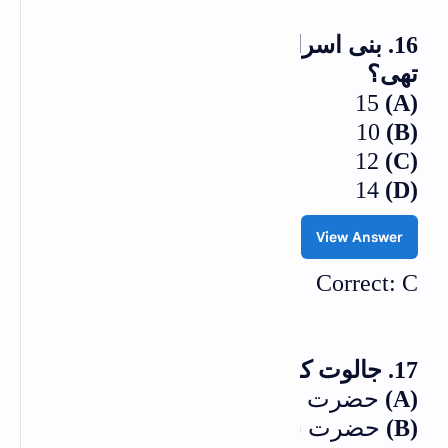
16. بنی اسرائیل کے قبائل کی تعداد کیا
تھی؟
15
(A)
10
(B)
12
(C)
14
(D)
View Answer
Correct: C
17. جالوت کو کس نبی نے قتل کیا؟
(A)
حضرت موسیٰ علیہ السلام
(B)
حضرت سلیمان علیہ السلام