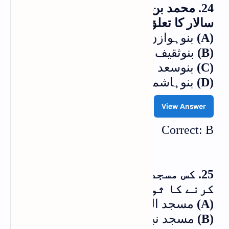
24. محمد بن قاسم مشہور مسلمان سپہ
سالار کا تعلق کس عرب قبیلے سے تھا؟
(A)
بنوہوازن
(B)
بنوثقیف
(C)
بنوسعد
(D)
بنوہاشم
View Answer
Correct: B
25. کس مسجد میں دو رکعت نماز ادا
کرنے کا ثواب عمرے کے برابر ہے؟
(A)
مسجد الحرام
(B)
مسجد نبویؐ