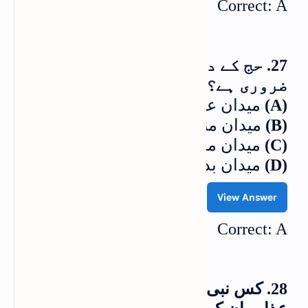
Correct: A
27. حج کے دن کس میدان میں حاضری
ضروری ہے؟
(A)
میدان عرفات
(B)
میدان منیٰ
(C)
میدان مزدلفہ
(D)
میدان بدر
View Answer
Correct: A
28. کس نبی کی اُمت سے مسلط شدہ