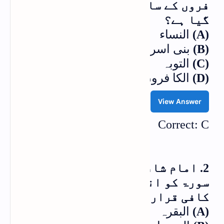
فروں کے ساتھ برأت کا اعلان کیا
گیا ہے؟
(A)
النساء
(B)
بنی اسرائیل
(C)
التوبہ
(D)
الکا فرون
View Answer
Correct: C
2. امام شافعیؒ نے قرآن پاک کی کس
سورۃ کو انسانی ہدایت کے لیے
کافی قرار دیا ہے؟
(A)
البقرہ