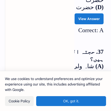
(D)
حضرت علیؓ اورحضرت عائشہؓ
View Answer
Correct: A
37. حجتہ اللہ بالغہ کے مصنف کون
ہیں؟
(A)
شاہ ولی اللہ ؒ
(B)
مجدد الف ثانیؒ
We use cookies to understand preferences and optimize your
(C)
حسین احمد مدنیؒ
experience using our site, this includes advertising affiliated
(D)
شاہ اسماعیل شہیدؒ
with Google.
View Answer
Cookie Policy
OK, got it.
Correct: A