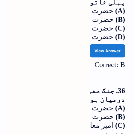
پہلی خاتون کا نام ہے؟
(A)
حضرت زینبؓ
(B)
حضرت سمیہؓ
(C)
حضرت اُم کلثومؓ
(D)
حضرت صفیہؓ
View Answer
Correct: B
36. جنگ صفین کن دو گروہوں کے
درمیان ہوئی؟
(A)
حضرت علیؓ اور امیر معاویہؓ
(B)
حضرت علیؓ اور خوارج
(C)
امیر معاویہؓ اور حضرت حسنؓ
حضرت