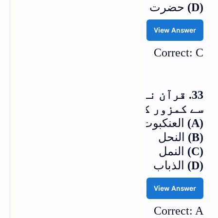
(D)
حضرت ابرہیم علیہ السلام
View Answer
Correct: C
33. قرآن نے کس کے گھروندے کو سب
سے کمزور کہا ہے؟
(A)
العنکبوت
(B)
النحل
(C)
النمل
(D)
الذباب
View Answer
Correct: A