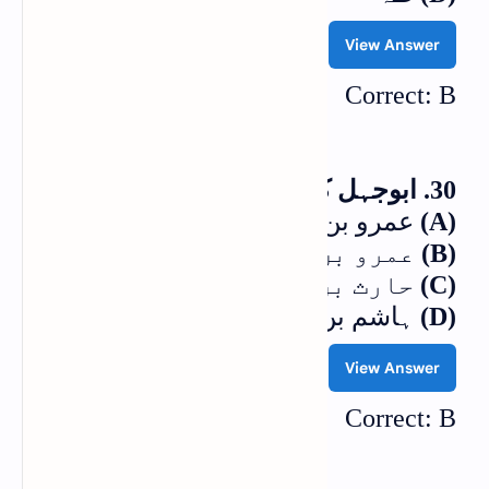
View Answer
Correct: B
30. ابوجہل کا اصل نام کیا تھا؟
(A)
عمرو بن احمد
(B)
عمرو بن ہشام
(C)
حارث بن ہشام
(D)
ہاشم بن عمرو
View Answer
Correct: B