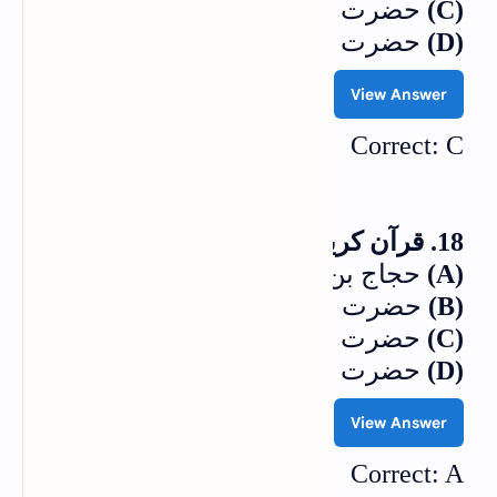
(C)
حضرت داؤد علیہ السلام
(D)
حضرت یوسف علیہ السلام
View Answer
Correct: C
18. قرآن کریم پراعراب کس نے لگوائے؟
(A)
حجاج بن یوسف
(B)
حضرت عثمان غنیؓ
(C)
حضرت علیؓ
(D)
حضرت عمربن عبدالعزیزؓ
View Answer
Correct: A