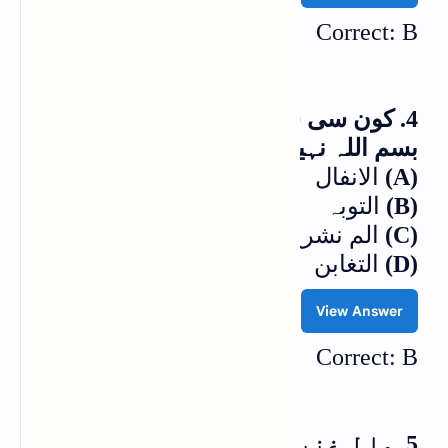
Correct: B
4. کون سی سورۃ ہے جس کے آغاز میں
بسم اللہ نہیں لکھی گئی؟
(A)
الانفال
(B)
التوبہ
(C)
الم نشرح
(D)
التغابن
View Answer
Correct: B
5. ما لِ غنیمت کی تقسیم کے متعلق