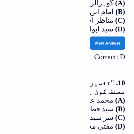
(A)
گوہرالرحمٰن
(B)
امام ابن تیمیہؒ
(C)
مناظر احسن گیلانی
(D)
سید ابوالاعلیٰ مودودیؒ
View Answer
Correct: D
10. "تفسیر فی ظلال القرآن" کے
مصنف کون ہیں؟
(A)
محمد علی صابونی
(B)
سید قطب شہیدؒ
(C)
سر سید احمد خانؒ
(D)
مفتی محمد شفیعؒ