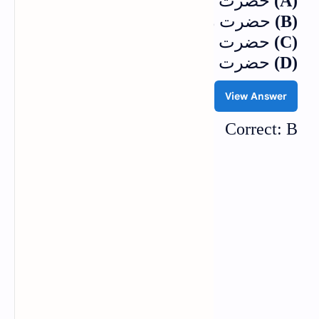
(A)
حضرت خالد بن ولیدؓ
(B)
حضرت زید بن حارثہؓ
(C)
حضرت جعفر طیارؓ
(D)
حضرت سعد بن ابی وقاصؓ
View Answer
Correct: B