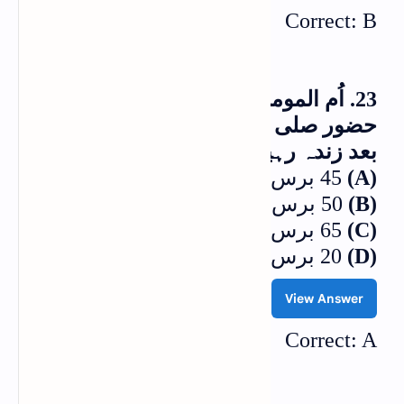
Correct: B
23. اُم المومنین حضرت عائشہ صدیقہ
حضور صلى الله عليه وسلم کے وصال کے
بعد زندہ رہیں؟
(A)
45 برس
(B)
50 برس
(C)
65 برس
(D)
20 برس
View Answer
Correct: A