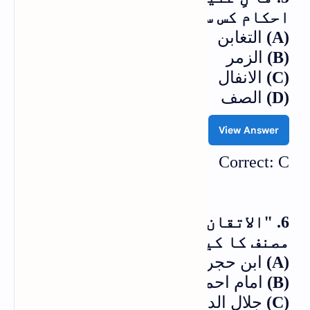
احکام کس سورۃ میں ہیں؟
(A)
التغابن
(B)
الزمر
(C)
الانفال
(D)
الصف
View Answer
Correct: C
6. "الاتقان فی علوم القرآن" کے
مصنف کا کیا نام ہے؟
(A)
ابن حجر عسقلانیؒ
(B)
امام احمد بن حنبلؒ
(C)
جلال الدین سیوطیؒ