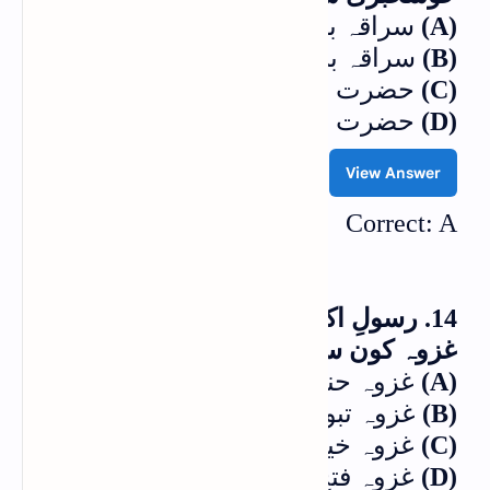
(A)
سراقہ بن جعشم
(B)
سراقہ بن مالک
(C)
حضرت ابوبکرصد یقؓ
(D)
حضرت عمرؓ
View Answer
Correct: A
14. رسولِ اکرمؐ کی قیادت میں آخری
غزوہ کون سا تھا؟
(A)
غزوہ حنین
(B)
غزوہ تبوک
(C)
غزوہ خیبر
(D)
غزوہ فتح مکہ