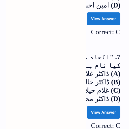
(D)
امین احسن اصلاحیؒ
View Answer
Correct: C
7. "الحاد مغرب اور ہم" کے مصنف کا
کیا نام ہے؟
(A)
ڈاکٹر غلام مر تضیٰ ملک
(B)
ڈاکٹر خالد علوی
(C)
غلام جیلانی برق
(D)
ڈاکٹر محمد حمیداللہ
View Answer
Correct: C