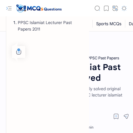
PPSC Islamiat Lecturer Past
Papers 2011
PPSC Lecturer Islamiat Past Papers
PPSC Past Papers
Home
PPSC Lecturer Islamiat Past
Paper 2011 Fully Solved
PPSC Islamiat lecturer past papers 2011. Fully solved original
RTL Mode
ppsc lecturer islamiat past paper 2011. PPSC lecturer islamiat
past papers solved.
Rich Results Test
PageSpeed Insights