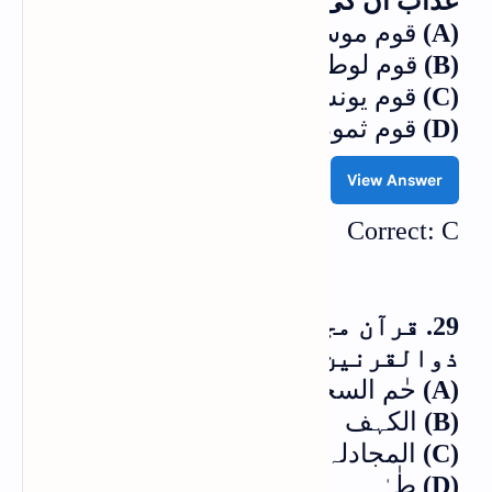
عذاب ان کی توبہ کے باعث ٹل گیا؟
(A)
قوم موسیٰ
(B)
قوم لوط
(C)
قوم یونس
(D)
قوم ثمود
View Answer
Correct: C
29. قرآن مجید کی کس سورۃ میں قصہ
ذوالقرنین بیان کیا گیا ہے؟
(A)
حٰم السجدہ
(B)
الکہف
(C)
المجادلہ
(D)
طٰہٰ