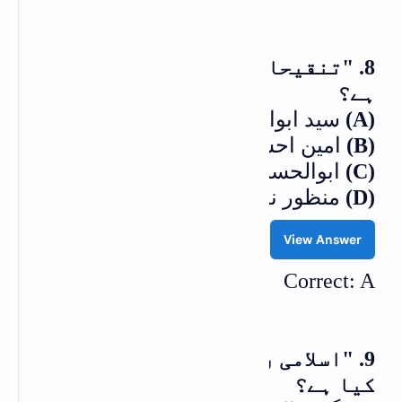
8. "تنقیحات" کے مصنف کا کیا نام
ہے؟
(A)
سید ابوالاعلیٰ مودودیؒ
(B)
امین احسن اصلاحی
(C)
ابوالحسن علی ندویؒ
(D)
منظور نعمانی
View Answer
Correct: A
9. "اسلامی ریا ست" کے مصنف کا نام
کیا ہے؟