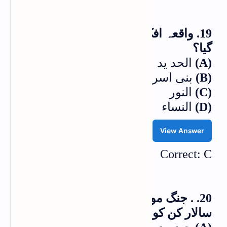
19. واقعہ افک کس سورۃ میں بیان کیا
گیا؟
(A)
الحد ید
(B)
بنی اسرائیل
(C)
النور
(D)
النساء
View Answer
Correct: C
20. . جنگ موتہ میں اسلامی لشکر کا سپہ
سالار کن کو بنایا گیا؟