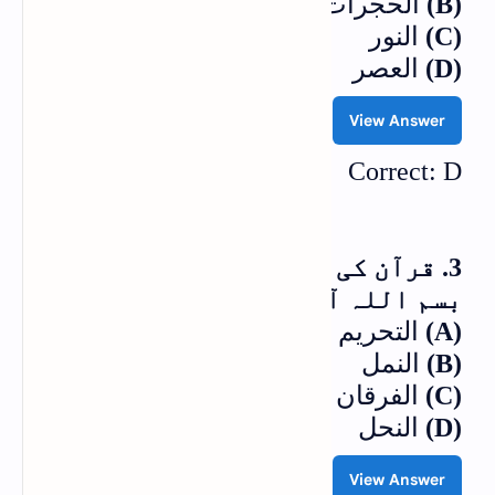
(B)
الحجرات
(C)
النور
(D)
العصر
View Answer
Correct: D
3. قرآن کی کس سورۃ کے درمیان میں
بسم اللہ آ ئی ہے؟
(A)
التحریم
(B)
النمل
(C)
الفرقان
(D)
النحل
View Answer