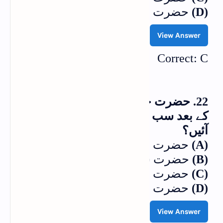
(D)
حضرت خالد بن ولیدؓ
View Answer
Correct: C
22. حضرت خدیجہ الکبریٰؓ کے انتقال
کے بعد سب سے پہلے حضور کے نکاح میں
آئیں؟
(A)
حضرت عائشہؓ
(B)
حضرت سودہؓ
(C)
حضرت زینبؓ
(D)
حضرت صفیہؓ
View Answer