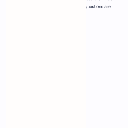
Islamiat lecturer past papers
as many questions are
repeated over and over again.