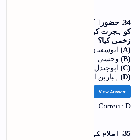
34. حضورﷺ کی صا جزادی حضرت زینبؓ
کو ہجرت کرتے وقت نیزے سے کس نے
زخمی کیا؟
(A)
ابوسفیان
(B)
وحشی
(C)
ابوجندل
(D)
ہباربن الاسود
View Answer
Correct: D
35. اسلام کی خاطر شہید ہونے والی